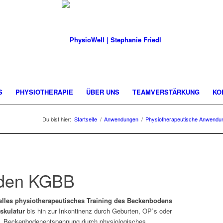
S
PHYSIOTHERAPIE
ÜBER UNS
TEAMVERSTÄRKUNG
KO
Du bist hier:
Startseite
/
Anwendungen
/
Physiotherapeutische Anwendu
oden KGBB
elles physiotherapeutisches Training des Beckenbodens
skulatur
bis hin zur Inkontinenz durch Geburten, OP`s oder
, Beckenbodenentspannung durch physiologisches