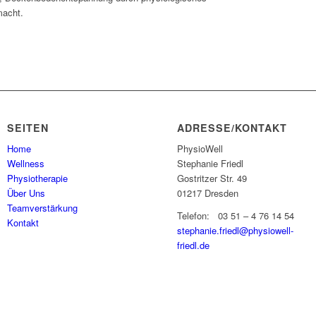
macht.
SEITEN
ADRESSE/KONTAKT
Home
PhysioWell
Wellness
Stephanie Friedl
Physiotherapie
Gostritzer Str. 49
Über Uns
01217 Dresden
Teamverstärkung
Telefon: 03 51 – 4 76 14 54
Kontakt
stephanie.friedl@physiowell-
friedl.de