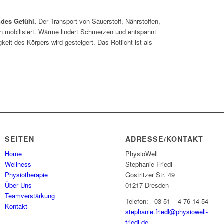
des Gefühl.
Der Transport von Sauerstoff, Nährstoffen,
n mobilisiert. Wärme lindert Schmerzen und entspannt
it des Körpers wird gesteigert. Das Rotlicht ist als
SEITEN
ADRESSE/KONTAKT
Home
PhysioWell
Wellness
Stephanie Friedl
Physiotherapie
Gostritzer Str. 49
Über Uns
01217 Dresden
Teamverstärkung
Telefon: 03 51 – 4 76 14 54
Kontakt
stephanie.friedl@physiowell-
friedl.de