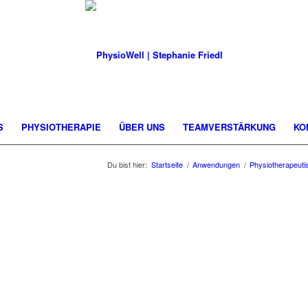
S
PHYSIOTHERAPIE
ÜBER UNS
TEAMVERSTÄRKUNG
KO
Du bist hier:
Startseite
/
Anwendungen
/
Physiotherapeut