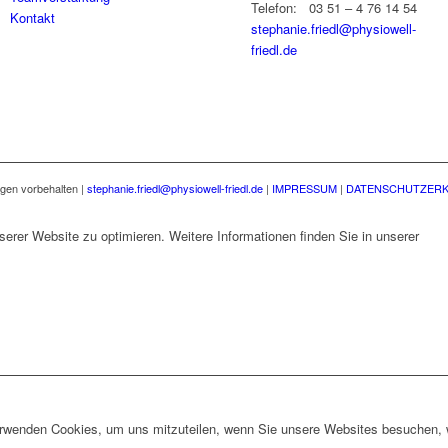
Telefon: 03 51 – 4 76 14 54
Kontakt
stephanie.friedl@physiowell-
friedl.de
ngen vorbehalten |
stephanie.friedl@physiowell-friedl.de
|
IMPRESSUM
|
DATENSCHUTZER
erer Website zu optimieren. Weitere Informationen finden Sie in unserer
Date
erwenden Cookies, um uns mitzuteilen, wenn Sie unsere Websites besuchen, wi