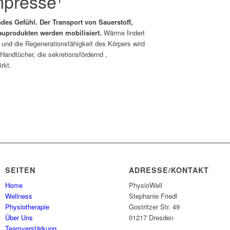
presse¹
es Gefühl. Der Transport von Sauerstoff,
auprodukten werden mobilisiert.
Wärme lindert
nd die Regenerationsfähigkeit des Körpers wird
andtücher, die sekretionsfördernd ,
rkt.
SEITEN
ADRESSE/KONTAKT
Home
PhysioWell
Wellness
Stephanie Friedl
Physiotherapie
Gostritzer Str. 49
Über Uns
01217 Dresden
Teamverstärkung