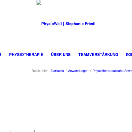
S
PHYSIOTHERAPIE
ÜBER UNS
TEAMVERSTÄRKUNG
KO
Du bist hier:
Startseite
/
Anwendungen
/
Physiotherapeutische Anw